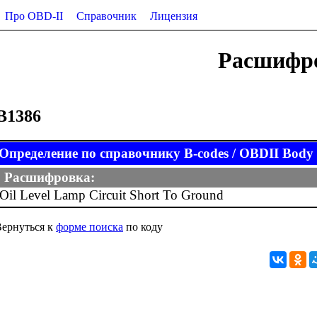
Про OBD-II
Справочник
Лицензия
Расшифро
B1386
Определение по справочнику B-codes / OBDII Body (
Расшифровка:
Oil Level Lamp Circuit Short To Ground
ернуться к
форме поиска
по коду