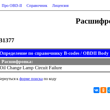
Про OBD-II
Справочник
Лицензия
Расшифро
B1377
Определение по справочнику B-codes / OBDII Body (
Расшифровка:
Oil Change Lamp Circuit Failure
ернуться к
форме поиска
по коду