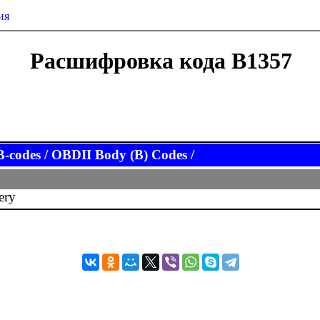
ия
Расшифровка кода B1357
codes / OBDII Body (B) Codes /
ery