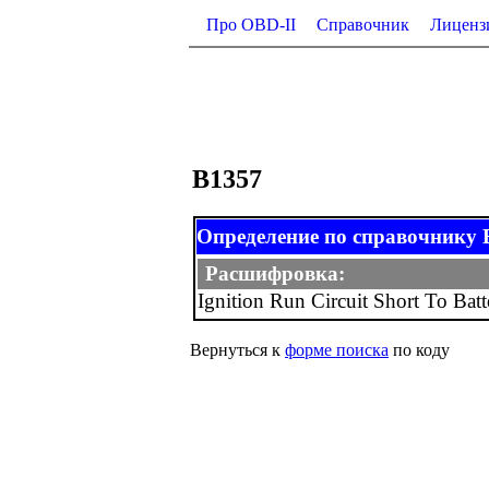
Про OBD-II
Справочник
Лиценз
B1357
Определение по справочнику B-
Расшифровка:
Ignition Run Circuit Short To Batt
Вернуться к
форме поиска
по коду