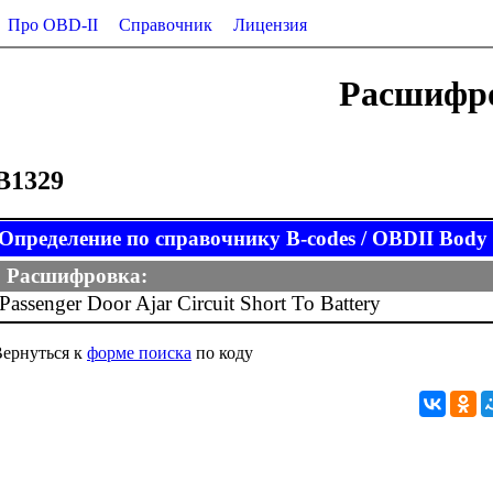
Про OBD-II
Справочник
Лицензия
Расшифро
B1329
Определение по справочнику B-codes / OBDII Body (
Расшифровка:
Passenger Door Ajar Circuit Short To Battery
ернуться к
форме поиска
по коду