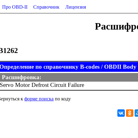
Про OBD-II
Справочник
Лицензия
Расшифро
B1262
Определение по справочнику B-codes / OBDII Body (
Расшифровка:
Servo Motor Defrost Circuit Failure
ернуться к
форме поиска
по коду