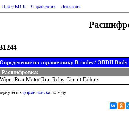
Про OBD-II
Справочник
Лицензия
Расшифро
B1244
Определение по справочнику B-codes / OBDII Body (
Расшифровка:
Wiper Rear Motor Run Relay Circuit Failure
ернуться к
форме поиска
по коду