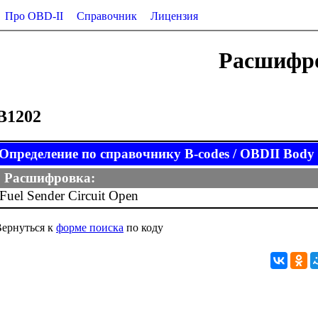
Про OBD-II
Справочник
Лицензия
Расшифро
B1202
Определение по справочнику B-codes / OBDII Body (
Расшифровка:
Fuel Sender Circuit Open
ернуться к
форме поиска
по коду