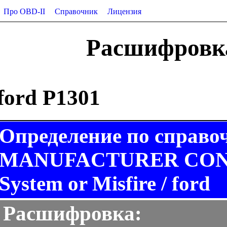
Про OBD-II
Справочник
Лицензия
Расшифровка
ford P1301
Определение по справо
MANUFACTURER CONTR
System or Misfire / ford
Расшифровка: