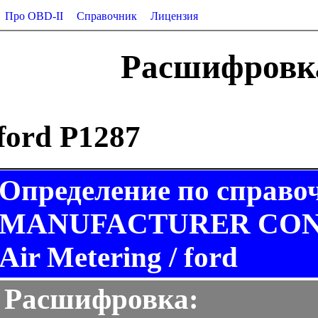
Про OBD-II
Справочник
Лицензия
Расшифровка
ford P1287
Определение по справо
MANUFACTURER CONTR
Air Metering / ford
Расшифровка: