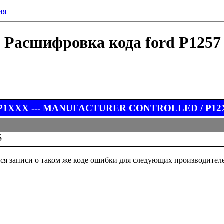
ия
Расшифровка кода ford P1257
 P1XXX --- MANUFACTURER CONTROLLED / P12XX Fu
S
ся записи о таком же коде ошибки для следующих производител