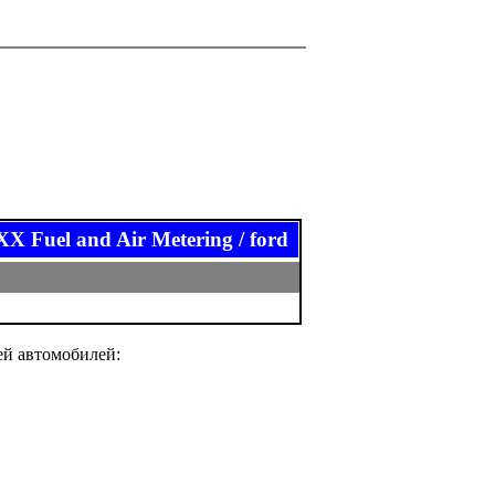
el and Air Metering / ford
ей автомобилей: