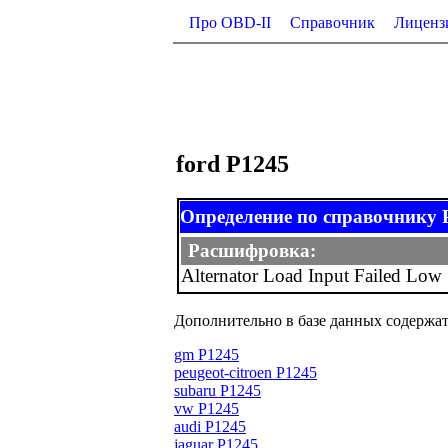
Про OBD-II
Справочник
Лиценз
ford P1245
Определение по справочнику
Расшифровка:
Alternator Load Input Failed Low
Дополнительно в базе данных содержат
gm P1245
peugeot-citroen P1245
subaru P1245
vw P1245
audi P1245
jaguar P1245