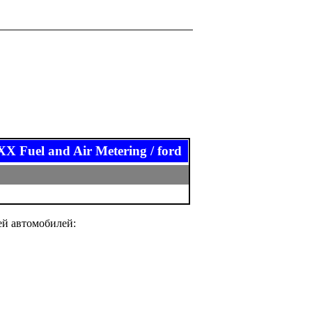
el and Air Metering / ford
ей автомобилей: