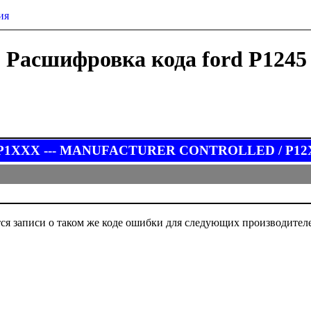
ия
Расшифровка кода ford P1245
 P1XXX --- MANUFACTURER CONTROLLED / P12XX Fu
ся записи о таком же коде ошибки для следующих производител