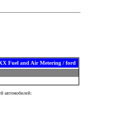
el and Air Metering / ford
ей автомобилей: