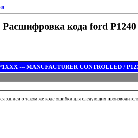
ия
Расшифровка кода ford P1240
 P1XXX --- MANUFACTURER CONTROLLED / P12XX Fu
ся записи о таком же коде ошибки для следующих производител