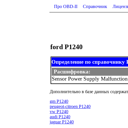
Про OBD-II
Справочник
Лиценз
ford P1240
Определение по справочнику
Расшифровка:
Sensor Power Supply Malfunction
Дополнительно в базе данных содержат
gm P1240
peugeot-citroen P1240
vw P1240
audi P1240
jaguar P1240