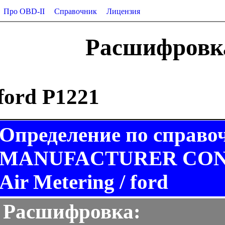
Про OBD-II
Справочник
Лицензия
Расшифровка
ford P1221
Определение по справо
MANUFACTURER CONTR
Air Metering / ford
Расшифровка: