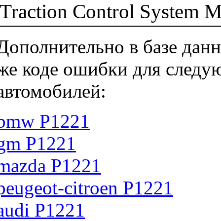
Traction Control System M
Дополнительно в базе данн
же коде ошибки для следу
автомобилей:
bmw P1221
gm P1221
mazda P1221
peugeot-citroen P1221
audi P1221