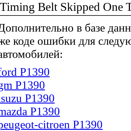
Timing Belt Skipped One 
Дополнительно в базе данн
же коде ошибки для следу
автомобилей:
ford P1390
gm P1390
isuzu P1390
mazda P1390
peugeot-citroen P1390