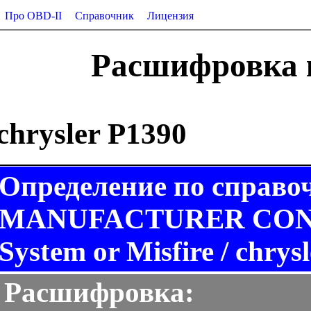
Про OBD-II
Справочник
Лицензия
Расшифровка к
chrysler P1390
Определение по справо
MANUFACTURER CONTR
System or Misfire / chrysl
Расшифровка: