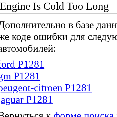
Engine Is Cold Too Long
Дополнительно в базе данн
же коде ошибки для следу
автомобилей:
ford P1281
gm P1281
peugeot-citroen P1281
jaguar P1281
Вернуться к
форме поиска