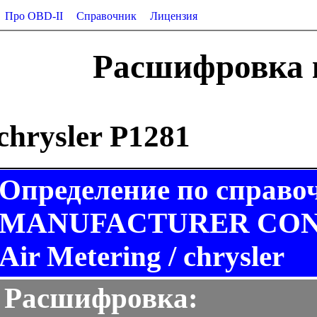
Про OBD-II
Справочник
Лицензия
Расшифровка к
chrysler P1281
Определение по справо
MANUFACTURER CONTR
Air Metering / chrysler
Расшифровка: