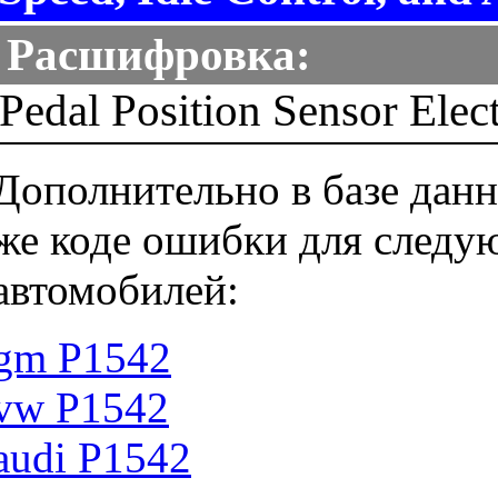
Расшифровка:
Pedal Position Sensor Elect
Дополнительно в базе данн
же коде ошибки для следу
автомобилей:
gm P1542
vw P1542
audi P1542