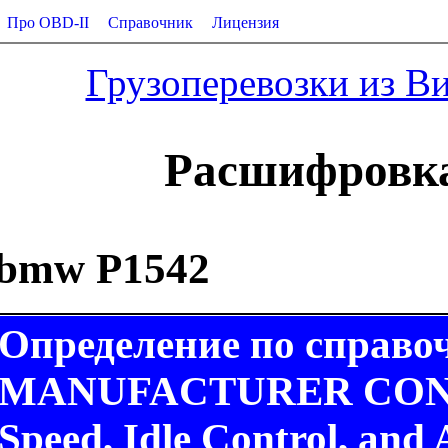
Про OBD-II
Справочник
Лицензия
Грузоперевозки из В
Расшифровка
bmw P1542
Определение по справо
MANUFACTURER CONTR
Speed, Idle Control, and 