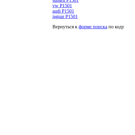
subaru P1501
vw P1501
audi P1501
jaguar P1501
Вернуться к
форме поиска
по коду