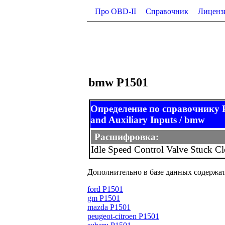
Про OBD-II
Справочник
Лиценз
bmw P1501
Определение по справочнику
and Auxiliary Inputs / bmw
Расшифровка:
Idle Speed Control Valve Stuck C
Дополнительно в базе данных содержат
ford P1501
gm P1501
mazda P1501
peugeot-citroen P1501