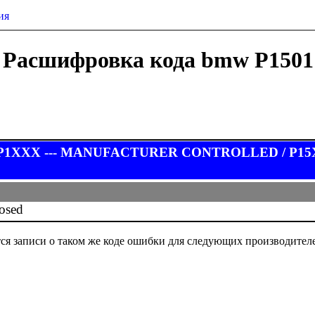
ия
Расшифровка кода bmw P1501
 P1XXX --- MANUFACTURER CONTROLLED / P15XX Ve
losed
ся записи о таком же коде ошибки для следующих производител