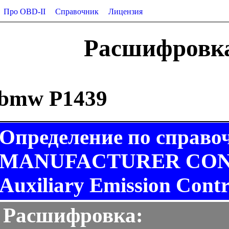
Про OBD-II
Справочник
Лицензия
Расшифровка
bmw P1439
Определение по справо
MANUFACTURER CONT
Auxiliary Emission Contr
Расшифровка: