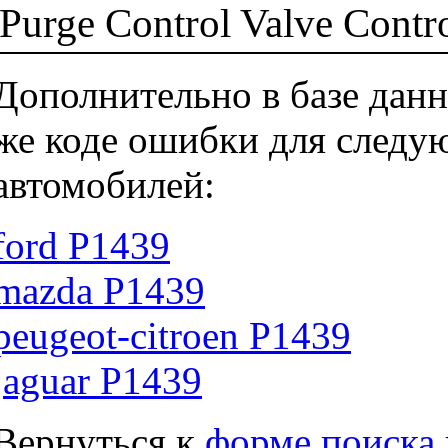
Purge Control Valve Contro
Дополнительно в базе данн
же коде ошибки для следу
автомобилей:
ford P1439
mazda P1439
peugeot-citroen P1439
jaguar P1439
Вернуться к
форме поиска