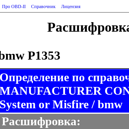
Про OBD-II
Справочник
Лицензия
Расшифровка
bmw P1353
Определение по справо
MANUFACTURER CONTR
System or Misfire / bmw
Расшифровка: