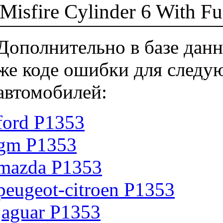
Misfire Cylinder 6 With Fu
Дополнительно в базе данн
же коде ошибки для следу
автомобилей:
ford P1353
gm P1353
mazda P1353
peugeot-citroen P1353
jaguar P1353