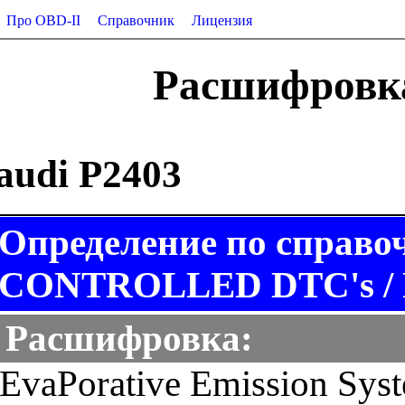
Про OBD-II
Справочник
Лицензия
Расшифровка
audi P2403
Определение по справо
CONTROLLED DTC's / P
Расшифровка:
EvaPorative Emission Sys