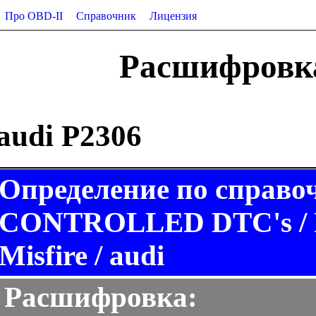
Про OBD-II
Справочник
Лицензия
Расшифровка
audi P2306
Определение по справо
CONTROLLED DTC's / P2
Misfire / audi
Расшифровка: