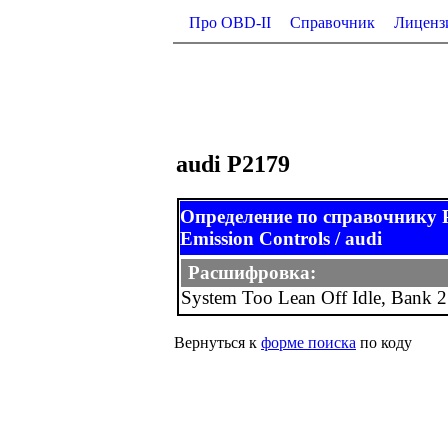
Про OBD-II
Справочник
Лиценз
audi P2179
Определение по справочнику 
Emission Controls / audi
Расшифровка:
System Too Lean Off Idle, Bank 2
Вернуться к
форме поиска
по коду