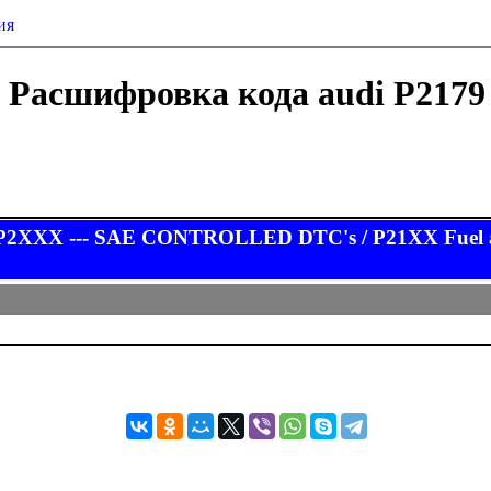
ия
Расшифровка кода audi P2179
P2XXX --- SAE CONTROLLED DTC's / P21XX Fuel and