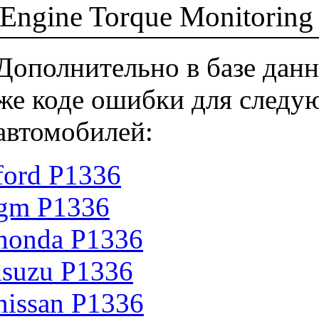
Engine Torque Monitoring A
Дополнительно в базе данн
же коде ошибки для следу
автомобилей:
ford P1336
gm P1336
honda P1336
isuzu P1336
nissan P1336