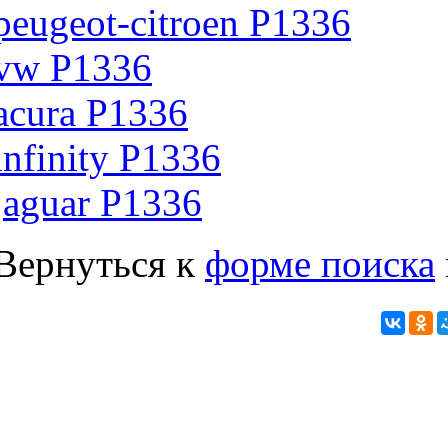
peugeot-citroen P1336
vw P1336
acura P1336
infinity P1336
jaguar P1336
Вернуться к
форме поиска