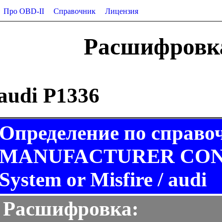
Про OBD-II
Справочник
Лицензия
Расшифровка
audi P1336
Определение по справо
MANUFACTURER CONTR
System or Misfire / audi
Расшифровка: