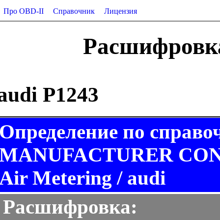
Про OBD-II
Справочник
Лицензия
Расшифровка
audi P1243
Определение по справо
MANUFACTURER CONTR
Air Metering / audi
Расшифровка: