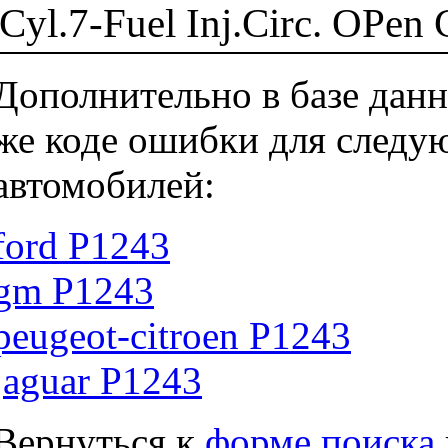
Cyl.7-Fuel Inj.Circ. OPen C
Дополнительно в базе данн
же коде ошибки для следу
автомобилей:
ford P1243
gm P1243
peugeot-citroen P1243
jaguar P1243
Вернуться к
форме поиска