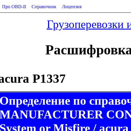
Про OBD-II
Справочник
Лицензия
Грузоперевозки 
Расшифровка 
acura P1337
Определение по справо
MANUFACTURER CONTR
System or Misfire / acura