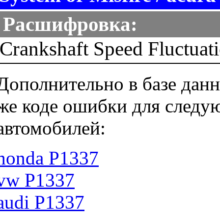
Расшифровка:
Crankshaft Speed Fluctuat
Дополнительно в базе данн
же коде ошибки для следу
автомобилей:
honda P1337
vw P1337
audi P1337